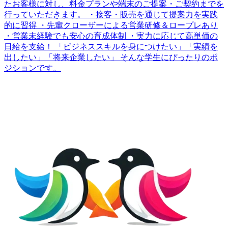
たお客様に対し、料金プランや端末のご提案・ご契約までを
行っていただきます。 ・接客・販売を通じて提案力を実践
的に習得 ・先輩クローザーによる営業研修＆ロープレあり
・営業未経験でも安心の育成体制 ・実力に応じて高単価の
日給を支給！ 「ビジネススキルを身につけたい」「実績を
出したい」「将来企業したい」 そんな学生にぴったりのポ
ジションです。