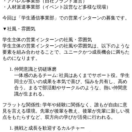
・アパレル事業部（自社ブランド運営）
・人材派遣事業部（イベント設営など多様な現場）
今回は「学生通信事業部」での営業インターンの募集です。
▼社風・雰囲気
学生主体の営業インターンの社風・雰囲気
学生主体の営業インターンの社風や雰囲気は、以下のような
要素を組み合わせることで、ユニークかつ成長機会に満ちた
ものになります。
仲間意識と切磋琢磨
一体感のあるチーム: 社員はあくまでサポート役。学生
同士が互いの成果を本気で喜び、悩みを共有し、高め
合う。まるで部活動やサークルのような、熱い仲間意
識が生まれる。
フラットな関係性: 学年や経験に関係なく、誰もが自由に意
見を言える環境。先輩が後輩を教え、後輩が先輩に新しい視
点をもたらすなど、双方向の学びが活発に行われる。
挑戦と成長を歓迎するカルチャー