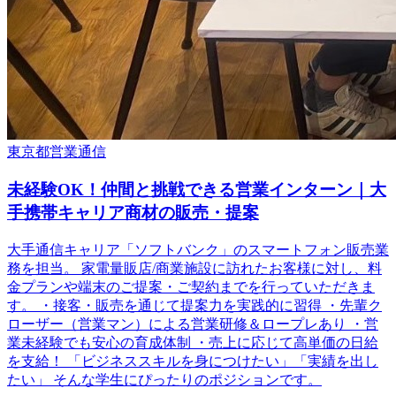
東京都
営業
通信
未経験OK！仲間と挑戦できる営業インターン｜大
手携帯キャリア商材の販売・提案
大手通信キャリア「ソフトバンク」のスマートフォン販売業
務を担当。 家電量販店/商業施設に訪れたお客様に対し、料
金プランや端末のご提案・ご契約までを行っていただきま
す。 ・接客・販売を通じて提案力を実践的に習得 ・先輩ク
ローザー（営業マン）による営業研修＆ロープレあり ・営
業未経験でも安心の育成体制 ・売上に応じて高単価の日給
を支給！ 「ビジネススキルを身につけたい」「実績を出し
たい」 そんな学生にぴったりのポジションです。