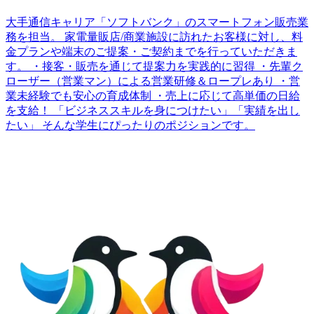
大手通信キャリア「ソフトバンク」のスマートフォン販売業
務を担当。 家電量販店/商業施設に訪れたお客様に対し、料
金プランや端末のご提案・ご契約までを行っていただきま
す。 ・接客・販売を通じて提案力を実践的に習得 ・先輩ク
ローザー（営業マン）による営業研修＆ロープレあり ・営
業未経験でも安心の育成体制 ・売上に応じて高単価の日給
を支給！ 「ビジネススキルを身につけたい」「実績を出し
たい」 そんな学生にぴったりのポジションです。