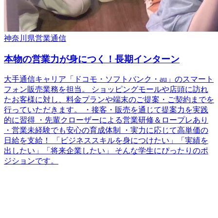
神奈川県
営業
通信
本物の営業力が身につく！長期インターン
大手通信キャリア「ドコモ・ソフトバンク・au」のスマート
フォン販売業務を担当。 ショッピングモールや店頭に訪れ
たお客様に対し、料金プランや端末のご提案・ご契約までを
行っていただきます。 ・接客・販売を通じて提案力を実践
的に習得 ・先輩クローザーによる営業研修＆ロープレあり
・営業未経験でも安心の育成体制 ・実力に応じて高単価の
日給を支給！ 「ビジネススキルを身につけたい」「実績を
出したい」「将来企業したい」 そんな学生にぴったりのポ
ジションです。