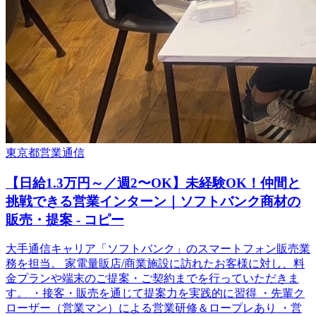
東京都
営業
通信
【日給1.3万円～／週2〜OK】未経験OK！仲間と
挑戦できる営業インターン｜ソフトバンク商材の
販売・提案 - コピー
大手通信キャリア「ソフトバンク」のスマートフォン販売業
務を担当。 家電量販店/商業施設に訪れたお客様に対し、料
金プランや端末のご提案・ご契約までを行っていただきま
す。 ・接客・販売を通じて提案力を実践的に習得 ・先輩ク
ローザー（営業マン）による営業研修＆ロープレあり ・営