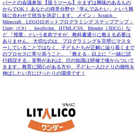
バーとの会議参加 【扱うツール】※まずは興味のあるもの
からでOK！ あなたの得意分野や「学んでみたい」という興
味に合わせて担当を決定します。 メイン： Scratch、
Minecraft、LEGOロボットプログラミング ステップアップ：
Unity（C#）、JavaScript、HTML/CSS、Blender（3DCG）な
ど 「授業」という名前ですが、教科書通りに教える必要は
ありません。 大切なのは、プログラミングを完璧にマスタ
ーしていることではなく、子どもたちが正解に辿り着くまで
のプロセスに寄り添うこと。 「教える」以上に「一緒に試
行錯誤する」姿勢があれば、ITの知識は研修で後からついて
きます。教育に関心がある方や、子ども一人ひとりの個性を
伸ばしたい方にぴったりの環境です！