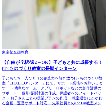
東京都
企画
教育
【自由が丘駅/週2～OK】子どもと共に成長する！
IT×ものづくり教室の長期インターン
子どもたち一人ひとりの創造力を解き放つIT×ものづくり教
室「LITALICOワンダー」にて、サポート業務をお願いしま
す。 ・簡単なゲーム・アプリ・ロボットなどの創作活動の
サポート ・個別指導計画の作成、保護者へのフィードバッ
ク ・お子さんごとの授業プランの作成 ・教室運営にかかわ
る企画・運営サポート対応 ・先輩社員との1on1や教室メン