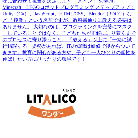
味に合わせて担当を決定します。 メイン： Scratch、
Minecraft、LEGOロボットプログラミング ステップアップ：
Unity（C#）、JavaScript、HTML/CSS、Blender（3DCG）な
ど 「授業」という名前ですが、教科書通りに教える必要は
ありません。 大切なのは、プログラミングを完璧にマスタ
ーしていることではなく、子どもたちが正解に辿り着くまで
のプロセスに寄り添うこと。 「教える」以上に「一緒に試
行錯誤する」姿勢があれば、ITの知識は研修で後からついて
きます。教育に関心がある方や、子ども一人ひとりの個性を
伸ばしたい方にぴったりの環境です！