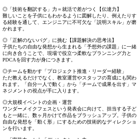
◎「技術を翻訳する」力＝就活で差がつく【伝達力】
難しいことを子供にもわかるように図解したり、例えたりす
る経験を通して、エンジニアに不可欠な「説明スキル」が磨
かれます。
◎「正解のないバグ」に挑む【課題解決の思考法】
子供たちの自由な発想から生まれる「予想外の課題」に一緒
に向き合うことで、現場で役立つ柔軟なプランニング力と
PDCAを回す力が身につきます。
◎チームを動かす「プロジェクト推進・リーダー経験」
ただ教えるだけでなく、教室運営やスタッフの育成にも関わ
れます。「自分一人で動く」から「チームで成果を出す」マ
ネジメントの視点が手に入ります。
◎大規模イベントの企画・運営
ワンダーメイクフェスという発表会に向けて、担当する子ど
もと一緒に、数ヶ月かけて作品をブラッシュアップ。子供の
自由な発想を「動く形」にするための技術的なディレクショ
ンを行います。