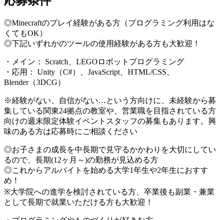
応募条件
◎Minecraftのプレイ経験がある方（プログラミング利用はな
くてもOK）
◎下記いずれかのツールの使用経験がある方も大歓迎！
・メイン： Scratch、LEGOロボットプログラミング
・応用： Unity（C#）、JavaScript、HTML/CSS、
Blender（3DCG）
※経験がない、自信がない…という方向けに、未経験から募
集している関東24拠点の教室や、営業職を目指されている方
向けの週末限定体験イベントスタッフの募集もあります。興
味のある方は応募時にご相談ください
◎お子さまの成長を中長期で見守るかかわりを大切にしてい
るので、長期(12ヶ月～)の勤務が見込める方
◎これからアルバイトを始める大学1年生や2年生におすす
め！
※大学院への進学を検討されている方、卒業後も副業・兼業
として長期で就業いただける方も大歓迎！