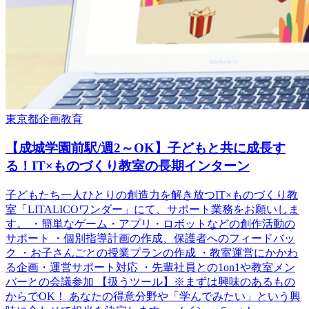
東京都
企画
教育
【成城学園前駅/週2～OK】子どもと共に成長す
る！IT×ものづくり教室の長期インターン
子どもたち一人ひとりの創造力を解き放つIT×ものづくり教
室「LITALICOワンダー」にて、サポート業務をお願いしま
す。 ・簡単なゲーム・アプリ・ロボットなどの創作活動の
サポート ・個別指導計画の作成、保護者へのフィードバッ
ク ・お子さんごとの授業プランの作成 ・教室運営にかかわ
る企画・運営サポート対応 ・先輩社員との1on1や教室メン
バーとの会議参加 【扱うツール】※まずは興味のあるもの
からでOK！ あなたの得意分野や「学んでみたい」という興