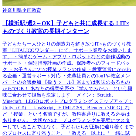
神奈川県
企画
教育
【横浜駅/週2～OK】子どもと共に成長する！IT×
ものづくり教室の長期インターン
子どもたち一人ひとりの創造力を解き放つIT×ものづくり教
室「LITALICOワンダー」にて、サポート業務をお願いしま
す。 ・簡単なゲーム・アプリ・ロボットなどの創作活動の
サポート ・個別指導計画の作成、保護者へのフィードバッ
ク ・お子さんごとの授業プランの作成 ・教室運営にかかわ
る企画・運営サポート対応 ・先輩社員との1on1や教室メン
バーとの会議参加 【扱うツール】※まずは興味のあるもの
からでOK！ あなたの得意分野や「学んでみたい」という興
味に合わせて担当を決定します。 メイン： Scratch、
Minecraft、LEGOロボットプログラミング ステップアップ：
Unity（C#）、JavaScript、HTML/CSS、Blender（3DCG）な
ど 「授業」という名前ですが、教科書通りに教える必要は
ありません。 大切なのは、プログラミングを完璧にマスタ
ーしていることではなく、子どもたちが正解に辿り着くまで
のプロセスに寄り添うこと。 「教える」以上に「一緒に試