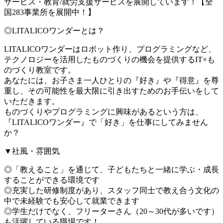
サービス・教育/就労支援サービスを展開しています！【全
国283事業所を展開中！】
◎LITALICOワンダーとは？
LITALICOワンダーはロボット作り、プログラミングなど、
テクノロジーを活用したものづくりの機会を提供するIT×も
のづくり教室です。
あなたには、お子さま一人ひとりの『好き』や『得意』を尊
重し、その可能性を最大限に引き出すためのお手伝いをして
いただきます。
ものづくりやプログラミングに興味があるという方は、
『LITALICOワンダー』で「好き」を仕事にしてみません
か？
▼社風・雰囲気
◎「教えること」を通じて、子どもたちと一緒に学ぶ・成長
することができる環境です
◎充実した研修制度があり、スタッフ同士で教え合う文化の
中で未経験でも安心して就業できます
◎学生だけでなく、フリーターさん（20～30代が多いです）
も活躍している職場です！