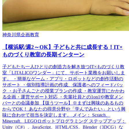
神奈川県
企画
教育
【横浜駅/週2～OK】子どもと共に成長する！IT×
ものづくり教室の長期インターン
子どもたち一人ひとりの創造力を解き放つIT×ものづくり教
室「LITALICOワンダー」にて、サポート業務をお願いしま
す。 ・簡単なゲーム・アプリ・ロボットなどの創作活動の
サポート ・個別指導計画の作成、保護者へのフィードバッ
ク ・お子さんごとの授業プランの作成 ・教室運営にかかわ
る企画・運営サポート対応 ・先輩社員との1on1や教室メン
バーとの会議参加 【扱うツール】※まずは興味のあるもの
からでOK！ あなたの得意分野や「学んでみたい」という興
味に合わせて担当を決定します。 メイン： Scratch、
Minecraft、LEGOロボットプログラミング ステップアップ：
Unity（C#）、JavaScript、HTML/CSS、Blender（3DCG）な