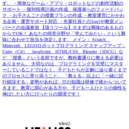
す。 ・簡単なゲーム・アプリ・ロボットなどの創作活動の
サポート ・個別指導計画の作成、保護者へのフィードバッ
ク ・お子さんごとの授業プランの作成 ・教室運営にかかわ
る企画・運営サポート対応 ・先輩社員との1on1や教室メン
バーとの会議参加 【扱うツール】※まずは興味のあるもの
からでOK！ あなたの得意分野や「学んでみたい」という興
味に合わせて担当を決定します。 メイン： Scratch、
Minecraft、LEGOロボットプログラミング ステップアップ：
Unity（C#）、JavaScript、HTML/CSS、Blender（3DCG）な
ど 「授業」という名前ですが、教科書通りに教える必要は
ありません。 大切なのは、プログラミングを完璧にマスタ
ーしていることではなく、子どもたちが正解に辿り着くまで
のプロセスに寄り添うこと。 「教える」以上に「一緒に試
行錯誤する」姿勢があれば、ITの知識は研修で後からついて
きます。教育に関心がある方や、子ども一人ひとりの個性を
伸ばしたい方にぴったりの環境です！