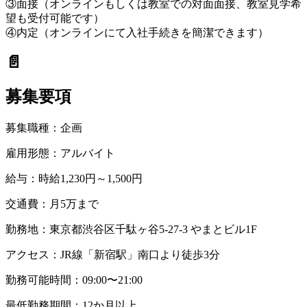
③面接（オンラインもしくは教室での対面面接、教室見学希
望も受付可能です）
④内定（オンラインにて入社手続きを簡潔できます）
📄
募集要項
募集職種：
企画
雇用形態：
アルバイト
給与：
時給1,230円～1,500円
交通費：
月5万まで
勤務地：
東京都渋谷区千駄ヶ谷5-27-3 やまとビル1F
アクセス：
JR線「新宿駅」南口より徒歩3分
勤務可能時間：
09:00〜21:00
最低勤務期間：
12か月以上