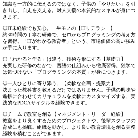
知識を一方的に伝えるのではなく、子供の「やりたい」を引
き出し、自走を支える。対人支援の本質的なスキルが身につ
きます。
◎IT未経験でも安心。一生モノの【ITリテラシー】
約30時間の丁寧な研修で、ゼロからプログラミングの考え方
を習得。「ITがわかる教育者」という、市場価値の高い強み
が手に入ります。
◎「わかると作る」は違う。技術を形にする【基礎力】
充実した研修のなかで、言語の仕組みから徹底習得。独学で
は気づけない「プログラミングの本質」が身につきます。
◎一人ひとりに寄り添う、【柔軟な企画・提案力】
決まった教科書を教えるだけではありません。子供の興味や
進捗に合わせてカリキュラムを柔軟にカスタマイズする、実
践的なPDCAサイクルを経験できます。
◎チームで教室を創る【マネジメント・リーダー経験】
教室をより良くするためのプロジェクトや、後輩スタッフの
育成にも挑戦。組織を動かし、より良い教育環境を創る実務
経験を積むことができます。