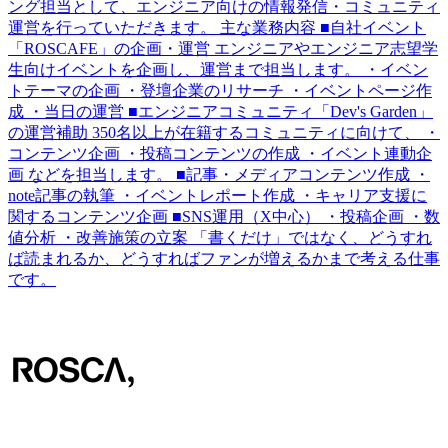
ング担当として、エンジニア向けの情報発信・コミュニティ
運営を行っていただきます。 主な業務内容 ■自社イベント
「ROSCAFE」の企画・運営 エンジニアやエンジニア志望学
生向けイベントを企画し、運営まで担当します。 ・イベン
トテーマの企画 ・登壇企業のリサーチ ・イベントページ作
成 ・当日の運営 ■エンジニアコミュニティ「Dev's Garden」
の運営補助 350名以上が在籍するコミュニティに向けて、 ・
コンテンツ企画 ・投稿コンテンツの作成 ・イベント連動企
画 などを担当します。 ■記事・メディアコンテンツ作成 ・
note記事の執筆 ・イベントレポート作成 ・キャリア支援に
関するコンテンツ企画 ■SNS運用（X中心） ・投稿企画 ・数
値分析 ・改善施策の立案 「書くだけ」ではなく、どうすれ
ば読まれるか、どうすればファンが増えるかまで考える仕事
です。