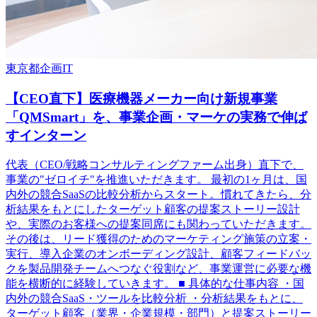
東京都
企画
IT
【CEO直下】医療機器メーカー向け新規事業
「QMSmart」を、事業企画・マーケの実務で伸ば
すインターン
代表（CEO/戦略コンサルティングファーム出身）直下で、
事業の"ゼロイチ"を推進いただきます。 最初の1ヶ月は、国
内外の競合SaaSの比較分析からスタート。慣れてきたら、分
析結果をもとにしたターゲット顧客の提案ストーリー設計
や、実際のお客様への提案同席にも関わっていただきます。
その後は、リード獲得のためのマーケティング施策の立案・
実行、導入企業のオンボーディング設計、顧客フィードバッ
クを製品開発チームへつなぐ役割など、事業運営に必要な機
能を横断的に経験していきます。 ■ 具体的な仕事内容 ・国
内外の競合SaaS・ツールを比較分析 ・分析結果をもとに、
ターゲット顧客（業界・企業規模・部門）と提案ストーリー