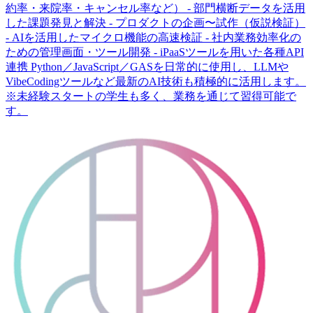
約率・来院率・キャンセル率など） - 部門横断データを活用
した課題発見と解決 - プロダクトの企画〜試作（仮説検証）
- AIを活用したマイクロ機能の高速検証 - 社内業務効率化の
ための管理画面・ツール開発 - iPaaSツールを用いた各種API
連携 Python／JavaScript／GASを日常的に使用し、LLMや
VibeCodingツールなど最新のAI技術も積極的に活用します。
※未経験スタートの学生も多く、業務を通じて習得可能で
す。