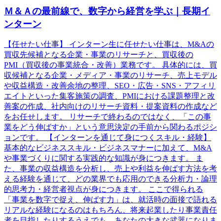
Ｍ＆Ａの最前線で、数字から経営を学ぶ｜長期イ
ンターン
【任せたい仕事】 インターン生に任せたい仕事は、M&Aの
買収先候補となる企業・事業のリサーチと、買収後の
PMI（買収後の事業統合・改善）業務です。 具体的には、買
収候補となる企業・メディア・事業のリサーチ、売上モデル
や収益構造・改善余地の整理、SEO・広告・SNS・アフィリ
エイトといった集客施策の調査、PMIにおける課題整理と改
善案の作成、社内向けのリサーチ資料・提案資料の作成など
をお任せします。 リサーチで終わるのではなく、「この事
業をどう伸ばすか」という意思決定の手前から関わるポジシ
ョンです。 【インターンを通じて身につくスキル・経験】
基本的なビジネススキル・ビジネスマナーに加えて、M&A
や事業づくりに関する実践的な知識が身につきます。 ま
た、事業の収益構造を分析し、売上や利益を伸ばす方法を考
える経験を通じて、どの業界でも応用のできる分析力・論理
的思考力・経営者視点が身につきます。 ここで得られる
「事業を数字で捉え、伸ばす力」は、就活時の面接で語れる
リアルな経験になるのはもちろん、将来起業したり事業責任
者を目指したりするうえでも、あなたの大きな武器になりま