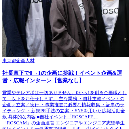
東京都
企画
人材
社長直下で0→1の企画に挑戦！イベント企画&運
営・広報インターン【営業なし】
営業やテレアポは一切ありません。0から1を創る企画職とし
て、以下をお任せします。 主な業務 ・自社主催イベントの
企画／立案／実行 ・事業推進に必要な情報収集 ・記事のラ
イティング ・新規PR手法の立案 ・SNSを用いた広報活動全
般 具体的な内容 ■自社イベント「ROSCAFE」
「ROSCAM」の企画運営 エンジニアやエンジニア志望学生
向けイベントを一気通貫で担当します。 ①イベントタイト