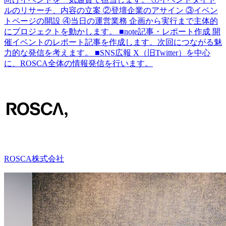
ルのリサーチ、内容の立案 ②登壇企業のアサイン ③イベン
トページの開設 ④当日の運営業務 企画から実行まで主体的
にプロジェクトを動かします。 ■note記事・レポート作成 開
催イベントのレポート記事を作成します。次回につながる魅
力的な発信を考えます。 ■SNS広報 X（旧Twitter）を中心
に、ROSCA全体の情報発信を行います。
ROSCA株式会社