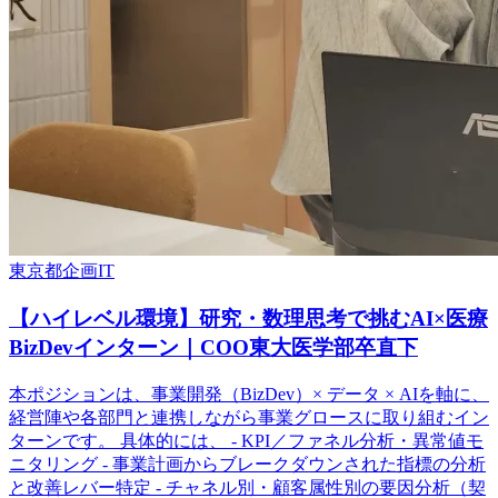
東京都
企画
IT
【ハイレベル環境】研究・数理思考で挑むAI×医療
BizDevインターン｜COO東大医学部卒直下
本ポジションは、事業開発（BizDev）× データ × AIを軸に、
経営陣や各部門と連携しながら事業グロースに取り組むイン
ターンです。 具体的には、 - KPI／ファネル分析・異常値モ
ニタリング - 事業計画からブレークダウンされた指標の分析
と改善レバー特定 - チャネル別・顧客属性別の要因分析（契