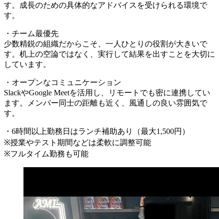
す。成長のための具体的なアドバイスを受けられる環境で
す。
・チーム最優先
少数精鋭の組織だからこそ、一人ひとりの役割が大きいで
す。机上の空論ではなく、実行して結果を出すことを大切に
しています。
・オープンなコミュニケーション
SlackやGoogle Meetを活用し、リモートでも密に連携してい
ます。メンバー同士の距離も近く、風通しの良い雰囲気で
す。
・6時間以上勤務日はランチ補助あり（最大1,500円）
※授業やテスト期間などは柔軟に調整可能
※フルタイム勤務も可能