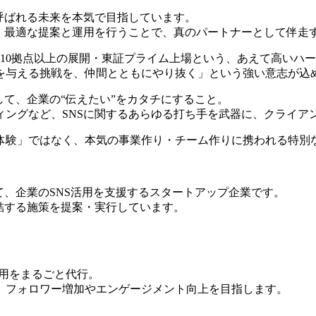
呼ばれる未来を本気で目指しています。
い、最適な提案と運用を行うことで、真のパートナーとして伴走
0名・全国10拠点以上の展開・東証プライム上場という、あえて高い
を与える挑戦を、仲間とともにやり抜く」という強い意志が込
して、企業の“伝えたい”をカタチにすること。
ィングなど、SNSに関するあらゆる打ち手を武器に、クライア
体験」ではなく、本気の事業作り・チーム作りに携われる特別
て、企業のSNS活用を支援するスタートアップ企業です。
結する施策を提案・実行しています。
トの運用をまるごと代行。
、フォロワー増加やエンゲージメント向上を目指します。