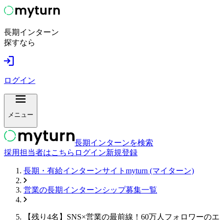
長期インターン
探すなら
ログイン
メニュー
長期インターンを検索
採用担当者はこちら
ログイン
新規登録
長期・有給インターンサイトmyturn (マイターン)
営業
の長期インターンシップ募集一覧
【残り4名】SNS×営業の最前線！60万人フォロワー