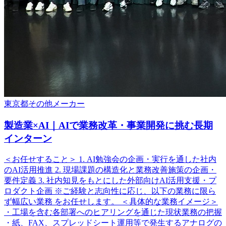
東京都
その他
メーカー
製造業×AI｜AIで業務改革・事業開発に挑む長期
インターン
＜お任せすること＞ 1. AI勉強会の企画・実行を通した社内
のAI活用推進 2. 現場課題の構造化と業務改善施策の企画・
要件定義 3. 社内知見をもとにした外部向けAI活用支援・プ
ロダクト企画 ※ご経験と志向性に応じ、以下の業務に限ら
ず幅広い業務 をお任せします。 ＜具体的な業務イメージ＞
・工場を含む各部署へのヒアリングを通じた現状業務の把握
・紙、FAX、スプレッドシート運用等で発生するアナログの