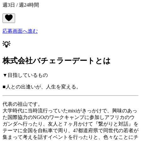
週3日 / 週24時間
応募画面へ進む
💡
株式会社バチェラーデートとは
▼目指しているもの
■人との出逢いが、人生を変える。
代表の祖山です。
大学時代に当時流行っていたmixiがきっかけで、興味のあっ
た国際協力のNGOのワークキャンプに参加しアフリカのウ
ガンダへ行ったり、友人と７ヶ月かけて『繋がりと対話』を
テーマに全国を自転車で周り、47都道府県で同世代の若者が
集まって考えを話すイベントを行ったりと、色々なことにチ