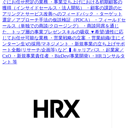
ぐにお任せ想定の業務 ・事業立ち上げにおける初期顧客の
獲得（インサイドセールス・法人開拓） ・顧客の課題のヒ
アリングとサービス改善へのフィードバック ・ターゲット
選定／アプローチ手法の仮説検証（PDCA） ・フィールドセ
ールス（単独での商談/クロージング） ・商談同席を通じ
た、トップ層の事業プレゼンスキルの吸収 ▼希望/適性に応
じてお任せ可能な業務 ・営業戦略の立案 ・営業組織(主にイ
ンターン生)の採用/マネジメント ・新規事業の立ち上げサポ
ート全般(リサーチ/企画等) など ▍キャリアパス ・起業家／
CxO ・新規事業責任者 ・BizDev(事業開発) ・HRコンサルタ
ント 等