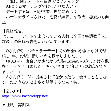
・「週に1回」デートを自動でセッティング
・AIによるマッチングでぴったりな人とデート
・デートする毎、AIが学習、理想に近づく
・パーソナライズされた「恋愛成績表」を作成、恋愛力も向
上
【良縁報告】
バチェラーデートで出会っている人数は全国で毎週数千人。
数多くの良縁報告をいただいています。
・Oさん(29)「バチェラーデートでの出会いがきっかけで結
婚し1年。お腹に新しい命を授かりました。」
・Iさん(24)「出会いが少なかった私に出会いのきっかけを数
多く与えてくれました。おかげさまで4年ぶりに彼氏ができ
ました！」
・Aさん(31)「AIに提案されてなかったら、会うこともしな
かったような人とまさか結婚するなんて笑」
【公式HP】
https://www.bachelorapp.net/
▼社風・雰囲気