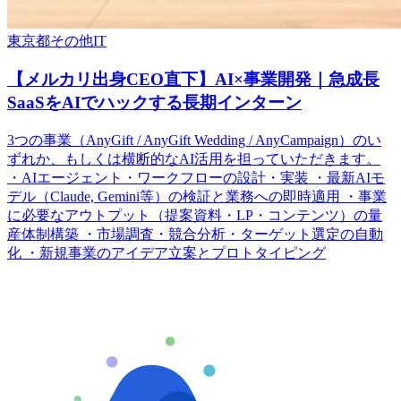
東京都
その他
IT
【メルカリ出身CEO直下】AI×事業開発｜急成長
SaaSをAIでハックする長期インターン
3つの事業（AnyGift / AnyGift Wedding / AnyCampaign）のい
ずれか、もしくは横断的なAI活用を担っていただきます。
・AIエージェント・ワークフローの設計・実装 ・最新AIモ
デル（Claude, Gemini等）の検証と業務への即時適用 ・事業
に必要なアウトプット（提案資料・LP・コンテンツ）の量
産体制構築 ・市場調査・競合分析・ターゲット選定の自動
化 ・新規事業のアイデア立案とプロトタイピング