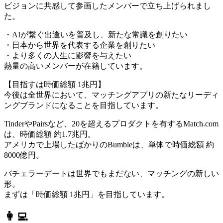
ビジョンに共感して参画したメンバーで立ち上げられまし
た。
・AIが繋ぐ出逢いを普及し、新たな常識を創りたい
・日本から世界を代表する企業を創りたい
・より多くの人生に影響を与えたい
熱量の高いメンバーが在籍しています。
【目指すは時価総額 1兆円】
今後は全世界において、マッチングアプリの新たなリーディ
ングブランドになることを目指しています。
TinderやPairsなど、20を超えるプロダクトを有するMatch.com
は、時価総額 約1.7兆円。
アメリカで上場したばかりのBumbleは、単体で時価総額 約
8000億円。
バチェラーデートは世界でもまだない、マッチングの新しい
形。
まずは「時価総額 1兆円」を目指しています。
👩‍💻