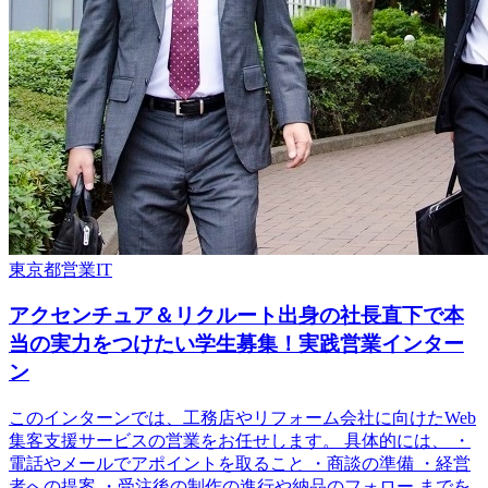
東京都
営業
IT
アクセンチュア＆リクルート出身の社長直下で本
当の実力をつけたい学生募集！実践営業インター
ン
このインターンでは、工務店やリフォーム会社に向けたWeb
集客支援サービスの営業をお任せします。 具体的には、 ・
電話やメールでアポイントを取ること ・商談の準備 ・経営
者への提案 ・受注後の制作の進行や納品のフォロー までを