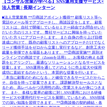
【コンサル営業が学べる】SNS運用支援サービス×
法人営業 | 長期インターン
■法人営業業務 **①商談アポイント獲得** 顧客リスト等へ
電話やメール等でアプローチし、商談設定をします。 顧客
リストは、自社で開催しているセミナー経由でお問合せいた
だいた方のリストです。 弊社サービスに興味を持っていた
だいた方々にアプローチします。 また自身の売り上げ目標
達成に向けて、既存の顧客リストへのアプローチだけでなく
リード獲得手法をゼロから立案し実行するなど、創意工夫や
裁量を発揮できる場面もあります。 **②商談実施** 原則オ
ンラインでの商談です（Zoomを活用）。 お客様の抱える課
題をヒアリングし、最適なソリューションとなるサービスを
提案します。 SNS運用を通してどのように売上拡大や採用
成功に直結するのかという、本質的な提案を行います。
「本当に顧客のためになる」と確信できるサービスだからこ
そ、自信を持って提案できます。 課題解決型セールスとな
るため、高レベルかつ汎用性の高い営業スキルが身につきま
す。 また、多様な業界の顧客に対しSNS運用における研修
サービスや運用代行サービスを展開しているため、SNS領域
での深い知識を習得できます。 **③商談後の契約締結・各