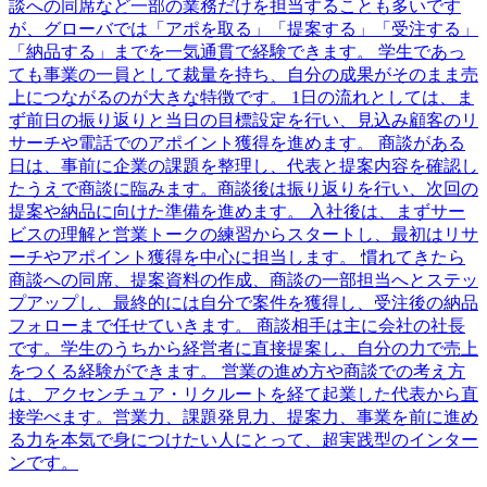
談への同席など一部の業務だけを担当することも多いです
が、グローバでは「アポを取る」「提案する」「受注する」
「納品する」までを一気通貫で経験できます。 学生であっ
ても事業の一員として裁量を持ち、自分の成果がそのまま売
上につながるのが大きな特徴です。 1日の流れとしては、ま
ず前日の振り返りと当日の目標設定を行い、見込み顧客のリ
サーチや電話でのアポイント獲得を進めます。 商談がある
日は、事前に企業の課題を整理し、代表と提案内容を確認し
たうえで商談に臨みます。商談後は振り返りを行い、次回の
提案や納品に向けた準備を進めます。 入社後は、まずサー
ビスの理解と営業トークの練習からスタートし、最初はリサ
ーチやアポイント獲得を中心に担当します。 慣れてきたら
商談への同席、提案資料の作成、商談の一部担当へとステッ
プアップし、最終的には自分で案件を獲得し、受注後の納品
フォローまで任せていきます。 商談相手は主に会社の社長
です。学生のうちから経営者に直接提案し、自分の力で売上
をつくる経験ができます。 営業の進め方や商談での考え方
は、アクセンチュア・リクルートを経て起業した代表から直
接学べます。営業力、課題発見力、提案力、事業を前に進め
る力を本気で身につけたい人にとって、超実践型のインター
ンです。