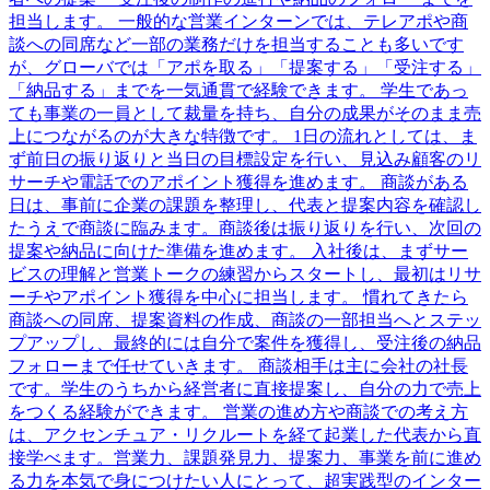
担当します。 一般的な営業インターンでは、テレアポや商
談への同席など一部の業務だけを担当することも多いです
が、グローバでは「アポを取る」「提案する」「受注する」
「納品する」までを一気通貫で経験できます。 学生であっ
ても事業の一員として裁量を持ち、自分の成果がそのまま売
上につながるのが大きな特徴です。 1日の流れとしては、ま
ず前日の振り返りと当日の目標設定を行い、見込み顧客のリ
サーチや電話でのアポイント獲得を進めます。 商談がある
日は、事前に企業の課題を整理し、代表と提案内容を確認し
たうえで商談に臨みます。商談後は振り返りを行い、次回の
提案や納品に向けた準備を進めます。 入社後は、まずサー
ビスの理解と営業トークの練習からスタートし、最初はリサ
ーチやアポイント獲得を中心に担当します。 慣れてきたら
商談への同席、提案資料の作成、商談の一部担当へとステッ
プアップし、最終的には自分で案件を獲得し、受注後の納品
フォローまで任せていきます。 商談相手は主に会社の社長
です。学生のうちから経営者に直接提案し、自分の力で売上
をつくる経験ができます。 営業の進め方や商談での考え方
は、アクセンチュア・リクルートを経て起業した代表から直
接学べます。営業力、課題発見力、提案力、事業を前に進め
る力を本気で身につけたい人にとって、超実践型のインター