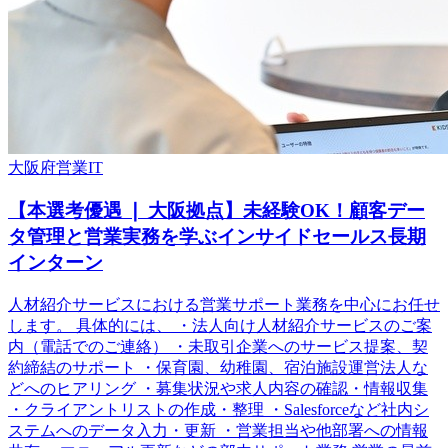
大阪府
営業
IT
【本選考優遇 ❘ 大阪拠点】未経験OK！顧客デー
タ管理と営業実務を学ぶインサイドセールス長期
インターン
人材紹介サービスにおける営業サポート業務を中心にお任せ
します。 具体的には、 ・法人向け人材紹介サービスのご案
内（電話でのご連絡） ・未取引企業へのサービス提案、契
約締結のサポート ・保育園、幼稚園、宿泊施設運営法人な
どへのヒアリング ・募集状況や求人内容の確認・情報収集
・クライアントリストの作成・整理 ・Salesforceなど社内シ
ステムへのデータ入力・更新 ・営業担当や他部署への情報