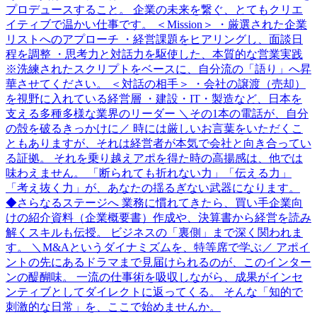
プロデュースすること。 企業の未来を繋ぐ、とてもクリエ
イティブで温かい仕事です。 ＜Mission＞ ・厳選された企業
リストへのアプローチ ・経営課題をヒアリングし、面談日
程を調整 ・思考力と対話力を駆使した、本質的な営業実践
※洗練されたスクリプトをベースに、自分流の「語り」へ昇
華させてください。 ＜対話の相手＞ ・会社の譲渡（売却）
を視野に入れている経営層 ・建設・IT・製造など、日本を
支える多種多様な業界のリーダー ＼その1本の電話が、自分
の殻を破るきっかけに／ 時には厳しいお言葉をいただくこ
ともありますが、それは経営者が本気で会社と向き合ってい
る証拠。 それを乗り越えアポを得た時の高揚感は、他では
味わえません。 「断られても折れない力」「伝える力」
「考え抜く力」が、あなたの揺るぎない武器になります。
◆さらなるステージへ 業務に慣れてきたら、買い手企業向
けの紹介資料（企業概要書）作成や、決算書から経営を読み
解くスキルも伝授。 ビジネスの「裏側」まで深く関われま
す。 ＼M&Aというダイナミズムを、特等席で学ぶ／ アポイ
ントの先にあるドラマまで見届けられるのが、このインター
ンの醍醐味。 一流の仕事術を吸収しながら、成果がインセ
ンティブとしてダイレクトに返ってくる。 そんな「知的で
刺激的な日常」を、ここで始めませんか。