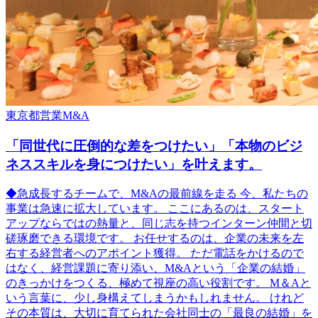
東京都
営業
M&A
「同世代に圧倒的な差をつけたい」「本物のビジ
ネススキルを身につけたい」を叶えます。
◆急成長するチームで、M&Aの最前線を走る 今、私たちの
事業は急速に拡大しています。 ここにあるのは、スタート
アップならではの熱量と、同じ志を持つインターン仲間と切
磋琢磨できる環境です。 お任せするのは、企業の未来を左
右する経営者へのアポイント獲得。 ただ電話をかけるので
はなく、経営課題に寄り添い、M&Aという「企業の結婚」
のきっかけをつくる、極めて視座の高い役割です。 M＆Aと
いう言葉に、少し身構えてしまうかもしれません。 けれど
その本質は、大切に育てられた会社同士の「最良の結婚」を