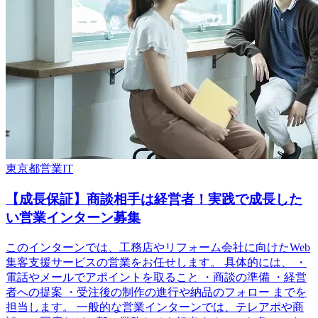
東京都
営業
IT
【成長保証】商談相手は経営者！実践で成長した
い営業インターン募集
このインターンでは、工務店やリフォーム会社に向けたWeb
集客支援サービスの営業をお任せします。 具体的には、 ・
電話やメールでアポイントを取ること ・商談の準備 ・経営
者への提案 ・受注後の制作の進行や納品のフォロー までを
担当します。 一般的な営業インターンでは、テレアポや商