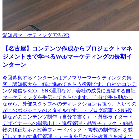
愛知県
マーケティング
広告/PR
【名古屋】コンテンツ作成からプロジェクトマネ
ジメントまで学べるWebマーケティングの長期イ
ンターン
今回募集するインターンはアノマリーマーケティングの集
客・認知拡大を一緒に進めてもらう役割です。自社のコンテ
ンツ発信やSEO、SNS運用など、会社の成長に直結する自社
マーケティングを手伝ってもらいます。 自分で手を動かし
ながら、外部スタッフへのディレクションも担う、というの
がこのポジションのスタイルです。 ・ブログ記事・SNS投
稿などのコンテンツ制作（自分で書く） ・外部ライター・
デザイナーへの指示出し・進行管理・品質チェック ・納品
物の修正対応と改善フィードバック ・複数の制作案件を並
行してまわす進行管理 ・データを見ながら改善点を考えて