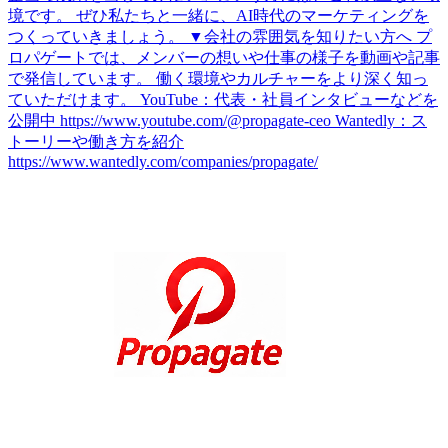
境です。 ぜひ私たちと一緒に、AI時代のマーケティングを
つくっていきましょう。 ▼会社の雰囲気を知りたい方へ プ
ロパゲートでは、メンバーの想いや仕事の様子を動画や記事
で発信しています。 働く環境やカルチャーをより深く知っ
ていただけます。 YouTube：代表・社員インタビューなどを
公開中 https://www.youtube.com/@propagate-ceo Wantedly：ス
トーリーや働き方を紹介
https://www.wantedly.com/companies/propagate/