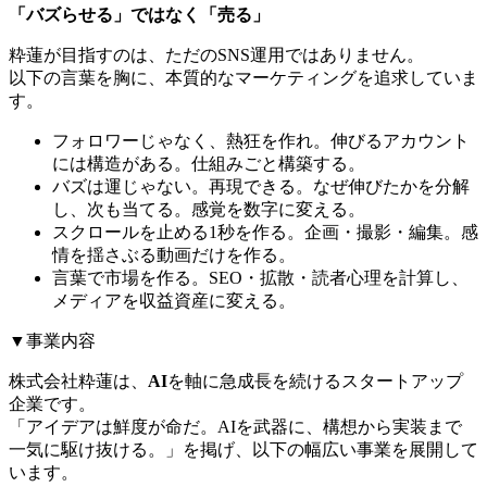
「バズらせる」ではなく「売る」
粋蓮が目指すのは、ただのSNS運用ではありません。
以下の言葉を胸に、本質的なマーケティングを追求していま
す。
フォロワーじゃなく、熱狂を作れ。伸びるアカウント
には構造がある。仕組みごと構築する。
バズは運じゃない。再現できる。なぜ伸びたかを分解
し、次も当てる。感覚を数字に変える。
スクロールを止める1秒を作る。企画・撮影・編集。感
情を揺さぶる動画だけを作る。
言葉で市場を作る。SEO・拡散・読者心理を計算し、
メディアを収益資産に変える。
▼事業内容
株式会社粋蓮は、
AI
を軸に急成長を続けるスタートアップ
企業です。
「アイデアは鮮度が命だ。AIを武器に、構想から実装まで
一気に駆け抜ける。」を掲げ、以下の幅広い事業を展開して
います。