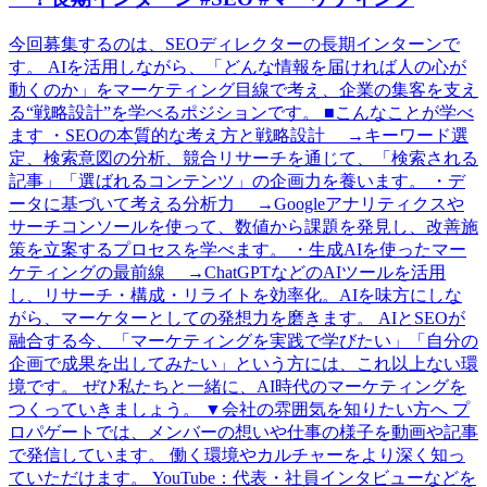
今回募集するのは、SEOディレクターの長期インターンで
す。 AIを活用しながら、「どんな情報を届ければ人の心が
動くのか」をマーケティング目線で考え、企業の集客を支え
る“戦略設計”を学べるポジションです。 ■こんなことが学べ
ます ・SEOの本質的な考え方と戦略設計 →キーワード選
定、検索意図の分析、競合リサーチを通じて、「検索される
記事」「選ばれるコンテンツ」の企画力を養います。 ・デ
ータに基づいて考える分析力 →Googleアナリティクスや
サーチコンソールを使って、数値から課題を発見し、改善施
策を立案するプロセスを学べます。 ・生成AIを使ったマー
ケティングの最前線 →ChatGPTなどのAIツールを活用
し、リサーチ・構成・リライトを効率化。AIを味方にしな
がら、マーケターとしての発想力を磨きます。 AIとSEOが
融合する今、「マーケティングを実践で学びたい」「自分の
企画で成果を出してみたい」という方には、これ以上ない環
境です。 ぜひ私たちと一緒に、AI時代のマーケティングを
つくっていきましょう。 ▼会社の雰囲気を知りたい方へ プ
ロパゲートでは、メンバーの想いや仕事の様子を動画や記事
で発信しています。 働く環境やカルチャーをより深く知っ
ていただけます。 YouTube：代表・社員インタビューなどを