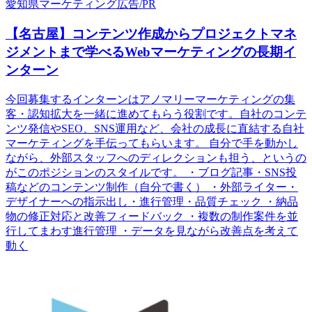
愛知県
マーケティング
広告/PR
【名古屋】コンテンツ作成からプロジェクトマネ
ジメントまで学べるWebマーケティングの長期イ
ンターン
今回募集するインターンはアノマリーマーケティングの集
客・認知拡大を一緒に進めてもらう役割です。自社のコンテ
ンツ発信やSEO、SNS運用など、会社の成長に直結する自社
マーケティングを手伝ってもらいます。 自分で手を動かし
ながら、外部スタッフへのディレクションも担う、というの
がこのポジションのスタイルです。 ・ブログ記事・SNS投
稿などのコンテンツ制作（自分で書く） ・外部ライター・
デザイナーへの指示出し・進行管理・品質チェック ・納品
物の修正対応と改善フィードバック ・複数の制作案件を並
行してまわす進行管理 ・データを見ながら改善点を考えて
動く