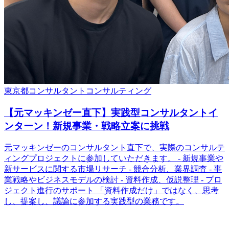
東京都
コンサルタント
コンサルティング
【元マッキンゼー直下】実践型コンサルタントイ
ンターン！新規事業・戦略立案に挑戦
元マッキンゼーのコンサルタント直下で、実際のコンサルテ
ィングプロジェクトに参加していただきます。 - 新規事業や
新サービスに関する市場リサーチ - 競合分析、業界調査 - 事
業戦略やビジネスモデルの検討 - 資料作成、仮説整理 - プロ
ジェクト進行のサポート 「資料作成だけ」ではなく、思考
し、提案し、議論に参加する実践型の業務です。