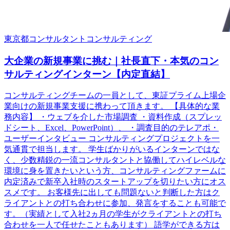
東京都
コンサルタント
コンサルティング
大企業の新規事業に挑む｜社長直下・本気のコン
サルティングインターン【内定直結】
コンサルティングチームの一員として、東証プライム上場企
業向けの新規事業支援に携わって頂きます。 【具体的な業
務内容】 ・ウェブを介した市場調査 ・資料作成（スプレッ
ドシート、Excel、PowerPoint）、 ・調査目的のテレアポ・
ユーザーインタビュー コンサルティングプロジェクトを一
気通貫で担当します。 学生ばかりがいるインターンではな
く、少数精鋭の一流コンサルタントと協働してハイレベルな
環境に身を置きたいという方、コンサルティングファームに
内定済みで新卒入社時のスタートアップを切りたい方にオス
スメです。 お客様先に出しても問題ないと判断した方はク
ライアントとの打ち合わせに参加、発言をすることも可能で
す。（実績として入社2ヵ月の学生がクライアントとの打ち
合わせを一人で任せたこともあります） 語学ができる方は