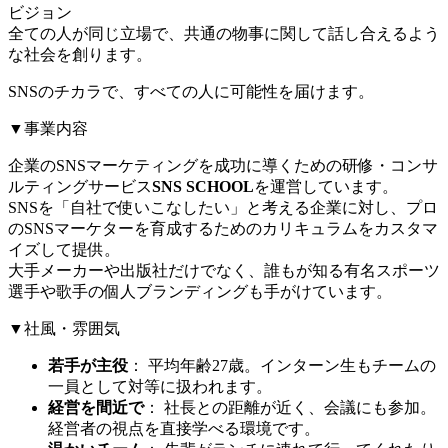
ビジョン
全ての人が同じ立場で、共通の物事に関して話し合えるよう
な社会を創ります。
SNSのチカラで、すべての人に可能性を届けます。
▼事業内容
企業のSNSマーケティングを成功に導くための研修・コンサ
ルティングサービス
SNS SCHOOL
を運営しています。
SNSを「自社で使いこなしたい」と考える企業に対し、プロ
のSNSマーケターを育成するためのカリキュラムをカスタマ
イズして提供。
大手メーカーや出版社だけでなく、誰もが知る有名スポーツ
選手や歌手の個人ブランディングも手がけています。
▼社風・雰囲気
若手が主役
： 平均年齢27歳。インターン生もチームの
一員として対等に扱われます。
経営を間近で
： 社長との距離が近く、会議にも参加。
経営者の視点を直接学べる環境です。