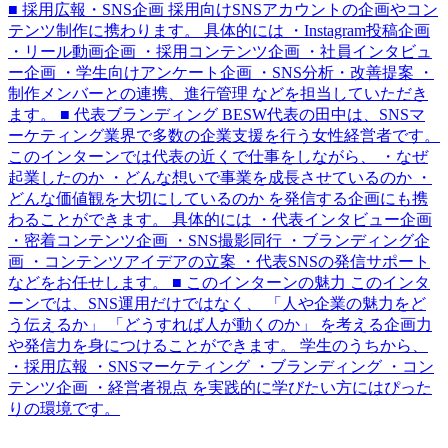
■ 採用広報・SNS企画 採用向けSNSアカウントの企画やコン
テンツ制作に携わります。 具体的には ・Instagram投稿企画
・リール動画企画 ・採用コンテンツ企画 ・社員インタビュ
ー企画 ・学生向けアンケート企画 ・SNS分析・改善提案 ・
制作メンバーとの連携、進行管理 などを担当していただき
ます。 ■ 代表ブランディング BESW代表の田中は、SNSマ
ーケティング業界で多数の企業支援を行う女性経営者です。
このインターンでは代表の近くで仕事をしながら、 ・なぜ
起業したのか ・どんな想いで事業を成長させているのか ・
どんな価値観を大切にしているのか を発信する企画にも携
わることができます。 具体的には ・代表インタビュー企画
・密着コンテンツ企画 ・SNS撮影同行 ・ブランディング企
画 ・コンテンツアイデアの立案 ・代表SNSの発信サポート
などをお任せします。 ■ このインターンの魅力 このインタ
ーンでは、SNS運用だけではなく、 「人や企業の魅力をど
う伝えるか」 「どうすれば人が動くのか」 を考える企画力
や発信力を身につけることができます。 学生のうちから、
・採用広報 ・SNSマーケティング ・ブランディング ・コン
テンツ企画 ・経営者視点 を実践的に学びたい方にはぴった
りの環境です。