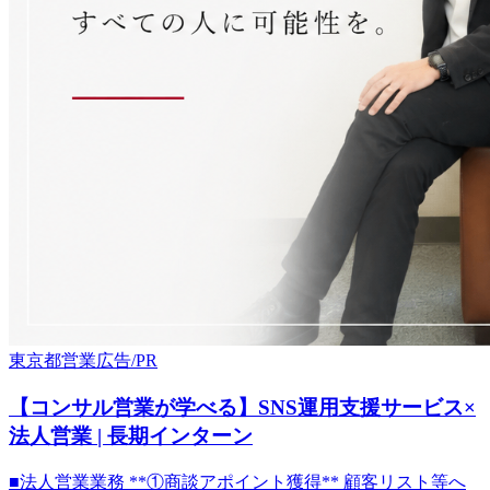
東京都
営業
広告/PR
【コンサル営業が学べる】SNS運用支援サービス×
法人営業 | 長期インターン
■法人営業業務 **①商談アポイント獲得** 顧客リスト等へ