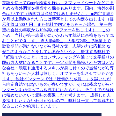
英語を使ってGoogle検索を行い、スプレッドシートなどにま
とめる海外調査を担当する機会もあります。国内、海外の割
合は7:3です（語学力は必須ではありません）。 ■内定直結 9
か月以上勤務された方には新卒としての内定を出します（提
示年収は500万円。また他社で内定をもらった場合、第一志
望の会社の年収から10%高いオファーを出します）。 この
ため、当社が第一志望かにかかわらず就活に余裕をもって臨
むことができます。 ※大学4年生、大学院2年生で卒業まで
勤務期間が満たないながら弊社が第一志望の方は応相談 な
ぜこのようなことをしているかというと、後述する弊社で
「経験できること」はコンサルティングを通じて文字通りの
即戦力人材になることです。一定期間を勤務された方はどん
な会社・環境も通用するスキルが身に付くので当然ながら弊
社もそういった人材は欲しく、オファーを出させていただき
ます。 他社インターンでは「圧倒的な成長！」を謳いなが
ら内定直結ではないものが多いですが、それは残念ながらイ
ンターンを頑張っても即戦力にはならない、そこまでの経験
は積めないという意味の裏返しだと考えます。 成長した人
を採用したくないわけがないので、弊社は一貫して即戦力に
なることをお約束しています。