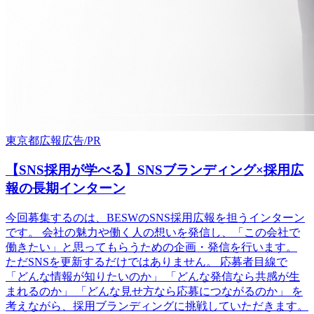
東京都
広報
広告/PR
【SNS採用が学べる】SNSブランディング×採用広
報の長期インターン
今回募集するのは、BESWのSNS採用広報を担うインターン
です。 会社の魅力や働く人の想いを発信し、「この会社で
働きたい」と思ってもらうための企画・発信を行います。
ただSNSを更新するだけではありません。 応募者目線で
「どんな情報が知りたいのか」 「どんな発信なら共感が生
まれるのか」 「どんな見せ方なら応募につながるのか」 を
考えながら、採用ブランディングに挑戦していただきます。