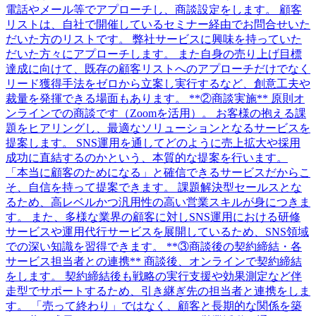
電話やメール等でアプローチし、商談設定をします。 顧客
リストは、自社で開催しているセミナー経由でお問合せいた
だいた方のリストです。 弊社サービスに興味を持っていた
だいた方々にアプローチします。 また自身の売り上げ目標
達成に向けて、既存の顧客リストへのアプローチだけでなく
リード獲得手法をゼロから立案し実行するなど、創意工夫や
裁量を発揮できる場面もあります。 **②商談実施** 原則オ
ンラインでの商談です（Zoomを活用）。 お客様の抱える課
題をヒアリングし、最適なソリューションとなるサービスを
提案します。 SNS運用を通してどのように売上拡大や採用
成功に直結するのかという、本質的な提案を行います。
「本当に顧客のためになる」と確信できるサービスだからこ
そ、自信を持って提案できます。 課題解決型セールスとな
るため、高レベルかつ汎用性の高い営業スキルが身につきま
す。 また、多様な業界の顧客に対しSNS運用における研修
サービスや運用代行サービスを展開しているため、SNS領域
での深い知識を習得できます。 **③商談後の契約締結・各
サービス担当者との連携** 商談後、オンラインで契約締結
をします。 契約締結後も戦略の実行支援や効果測定など伴
走型でサポートするため、引き継ぎ先の担当者と連携をしま
す。 「売って終わり」ではなく、顧客と長期的な関係を築