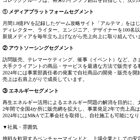
コレックグループは、将来のインフラ創出を目指して、次の
① メディアプラットフォームセグメント
月間1.8億PVを記録したゲーム攻略サイト「アルテマ」をは
ディレクター、ライター、エンジニア、デザイナーを100名
新規メディアを毎年立ち上げながら売上向上に取り組んでい
② アウトソーシングセグメント
訪問販売、テレマーケティング、催事（イベント）など、さ
大手クライアントの商品・サービスを最適な方法で販売する
2024年には事業部責任者の発案で自社商品の開発・販売を開
売上は右肩上がりで成長しています。
③ エネルギーセグメント
再生エネルギー活用によるエネルギー問題の解消を目的に、
2年間で全国4か所に販売網を拡大し、事業発足2年で売上高は
2024年にはM&Aで工事会社を取得し、自社施工も可能にな
▼社風・雰囲気
挑戦を歓迎するベンチャーマインドと、上場企業としての安