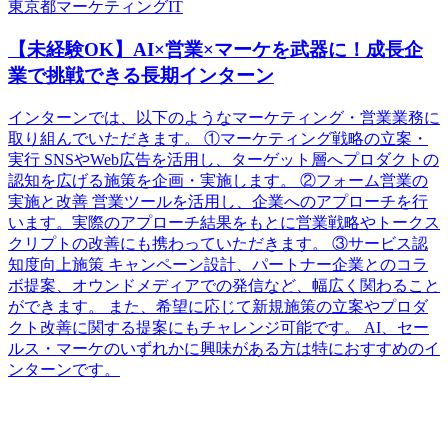
東京都
マーケティング
IT
【未経験OK】AI×営業×マーケを武器に！成長企
業で挑戦できる長期インターン
インターンでは、以下のようなマーケティング・営業業務に
取り組んでいただきます。 ①マーケティング戦略の立案・
実行 SNSやWeb広告を活用し、ターゲット層へプロダクトの
認知を広げる施策を企画・実施します。 ②フォーム営業の
実施と改善 営業ツールを活用し、企業へのアプローチを行
います。実際のアプローチ結果をもとに営業戦略やトークス
クリプトの改善にも携わっていただきます。 ③サービス認
知度向上施策 キャンペーン設計、パートナー企業とのコラ
ボ提案、オウンドメディアでの発信など、幅広く関わること
ができます。 また、希望に応じて新規施策の立案やプロダ
クト改善に関する提案にもチャレンジ可能です。 AI、セー
ルス・マーケのいずれかに興味がある方は特におすすめのイ
ンターンです。