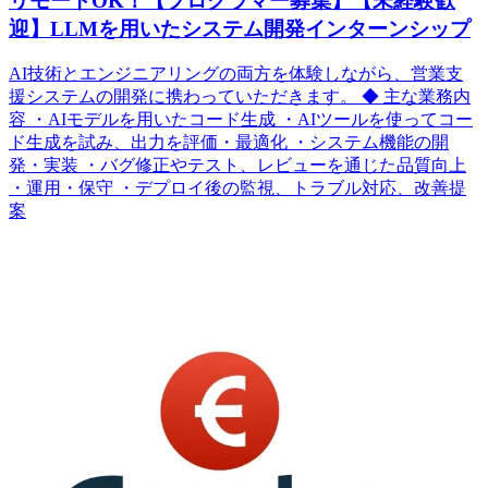
リモートOK！【プログラマー募集】【未経験歓
迎】LLMを用いたシステム開発インターンシップ
AI技術とエンジニアリングの両方を体験しながら、営業支
援システムの開発に携わっていただきます。 ◆ 主な業務内
容 ・AIモデルを用いたコード生成 ・AIツールを使ってコー
ド生成を試み、出力を評価・最適化 ・システム機能の開
発・実装 ・バグ修正やテスト、レビューを通じた品質向上
・運用・保守 ・デプロイ後の監視、トラブル対応、改善提
案