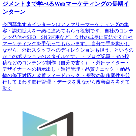
ジメントまで学べるWebマーケティングの長期イ
ンターン
今回募集するインターンはアノマリーマーケティングの集
客・認知拡大を一緒に進めてもらう役割です。自社のコンテ
ンツ発信やSEO、SNS運用など、会社の成長に直結する自社
マーケティングを手伝ってもらいます。 自分で手を動かし
ながら、外部スタッフへのディレクションも担う、というの
がこのポジションのスタイルです。 ・ブログ記事・SNS投
稿などのコンテンツ制作（自分で書く） ・外部ライター・
デザイナーへの指示出し・進行管理・品質チェック ・納品
物の修正対応と改善フィードバック ・複数の制作案件を並
行してまわす進行管理 ・データを見ながら改善点を考えて
動く