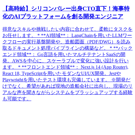
【高時給】シリコンバレー出身CTO直下！海事特
化のAIプラットフォームを創る開発エンジニア
得意なスキルや挑戦したい内容に合わせて、柔軟にタスクを
お任せします。 * **AI領域**： LangChainを用いたLLMワー
クフローの実行基盤開発や、造船図面（PDF/DWG）を読み
取るドキュメント処理パイプラインの構築など。 * **バック
エンド領域**： Go言語を用いたマルチテナントSaaSの開
発。AWSを中心に、スケーラブルで変化に強い設計を行い
ます。 * **フロントエンド領域**： Next.js 14 (App Router),
React 18, TypeScriptを用いたモダンなUI/UX開発。Jestや
Playwrightを用いたテスト環境も完備しています。 ※開発だ
けでなく、希望があれば現地の造船会社に出向し、現場のリ
アルな声を聞きながらシステムをブラッシュアップする経験
も可能です。