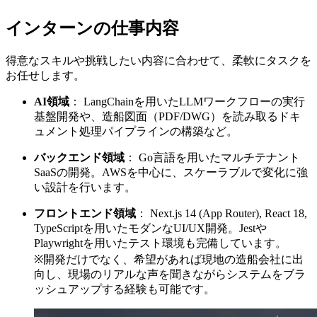
インターンの仕事内容
得意なスキルや挑戦したい内容に合わせて、柔軟にタスクを
お任せします。
AI領域
： LangChainを用いたLLMワークフローの実行
基盤開発や、造船図面（PDF/DWG）を読み取るドキ
ュメント処理パイプラインの構築など。
バックエンド領域
： Go言語を用いたマルチテナント
SaaSの開発。AWSを中心に、スケーラブルで変化に強
い設計を行います。
フロントエンド領域
： Next.js 14 (App Router), React 18,
TypeScriptを用いたモダンなUI/UX開発。Jestや
Playwrightを用いたテスト環境も完備しています。
※開発だけでなく、希望があれば現地の造船会社に出
向し、現場のリアルな声を聞きながらシステムをブラ
ッシュアップする経験も可能です。