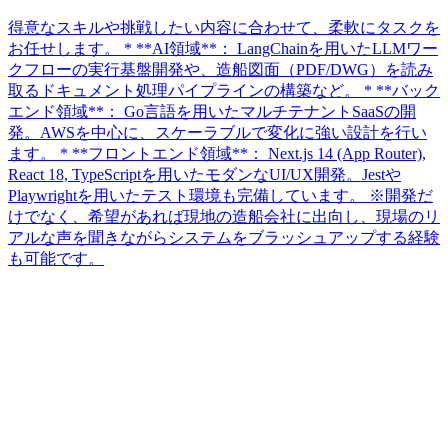
得意なスキルや挑戦したい内容に合わせて、柔軟にタスクを
お任せします。 * **AI領域**： LangChainを用いたLLMワー
クフローの実行基盤開発や、造船図面（PDF/DWG）を読み
取るドキュメント処理パイプラインの構築など。 * **バック
エンド領域**： Go言語を用いたマルチテナントSaaSの開
発。AWSを中心に、スケーラブルで変化に強い設計を行い
ます。 * **フロントエンド領域**： Next.js 14 (App Router),
React 18, TypeScriptを用いたモダンなUI/UX開発。Jestや
Playwrightを用いたテスト環境も完備しています。 ※開発だ
けでなく、希望があれば現地の造船会社に出向し、現場のリ
アルな声を聞きながらシステムをブラッシュアップする経験
も可能です。