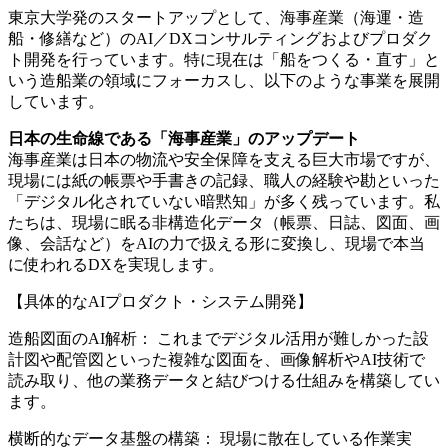
東京大学発のスタートアップとして、海事産業（海運・造
船・修繕など）のAI／DXコンサルティングおよびプロダク
ト開発を行っています。特に現在は「船をつくる・直す」と
いう造船業の領域にフォーカスし、以下のような事業を展開
しています。
日本の生命線である「海事産業」のアップデート
海事産業は日本の物流や安全保障を支える巨大市場ですが、
現場には紙の帳票や手書きの記録、職人の経験や勘といった
「デジタル化されていない暗黙知」が多く残っています。私
たちは、現場に眠る非構造化データ（帳票、日誌、図面、画
像、会話など）をAIの力で扱える形に変換し、現場で本当
に使われるDXを実現します。
【具体的なAIプロダクト・システム開発】
造船図面のAI解析： これまでデジタル活用が難しかった設
計図や配管図といった複雑な図面を、画像解析やAI技術で
読み取り、他の業務データと結びつける仕組みを構築してい
ます。
横断的なデータ基盤の構築： 現場に散在している作業実