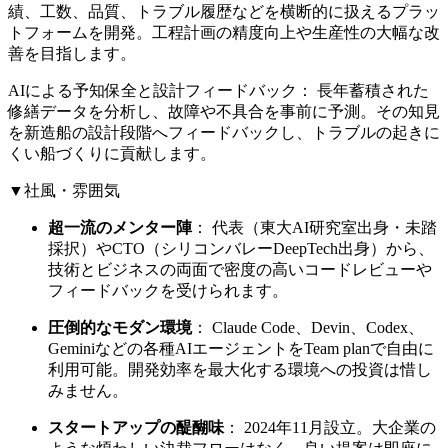
績、工数、品質、トラブル履歴などを横断的に扱えるプラッ
トフォームを開発。工程計画の精度向上や生産性の大幅な改
善を目指します。
AIによる予知保全と設計フィードバック： 長年蓄積された
修繕データを分析し、故障や不具合を事前に予測。その知見
を新造船の設計段階へフィードバックし、トラブルの起きに
くい船づくりに貢献します。
▼社風・雰囲気
超一流のメンター陣
： 代表（東大AI研究室出身・未踏
採択）やCTO（シリコンバレーDeepTech出身）から、
技術とビジネスの両面で密度の高いコードレビューや
フィードバックを受けられます。
圧倒的なモダン環境
： Claude Code、Devin、Codex、
Geminiなどの各種AIエージェントをTeam planで自由に
利用可能。開発効率を最大化する環境への投資は惜し
みません。
スタートアップの醍醐味
： 2024年11月設立。大企業の