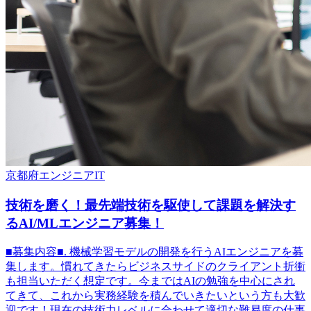
京都府
エンジニア
IT
技術を磨く！最先端技術を駆使して課題を解決す
るAI/MLエンジニア募集！
■募集内容■. 機械学習モデルの開発を行うAIエンジニアを募
集します。慣れてきたらビジネスサイドのクライアント折衝
も担当いただく想定です。今まではAIの勉強を中心にされ
てきて、これから実務経験を積んでいきたいという方も大歓
迎です！現在の技術力レベルに合わせて適切な難易度の仕事