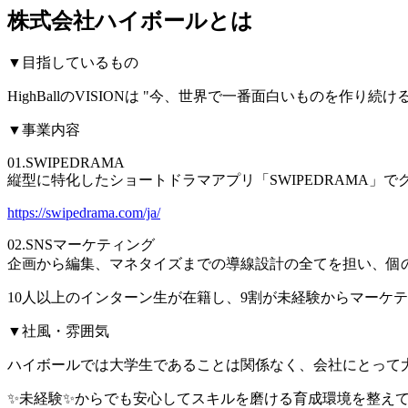
株式会社ハイボールとは
▼目指しているもの
HighBallのVISIONは "今、世界で一番面白いものを作り続け
▼事業内容
01.SWIPEDRAMA
縦型に特化したショートドラマアプリ「SWIPEDRAMA
https://swipedrama.com/ja/
02.SNSマーケティング
企画から編集、マネタイズまでの導線設計の全てを担い、個
10人以上のインターン生が在籍し、9割が未経験からマーケ
▼社風・雰囲気
ハイボールでは大学生であることは関係なく、会社にとって
✨️未経験✨️からでも安心してスキルを磨ける育成環境を整え