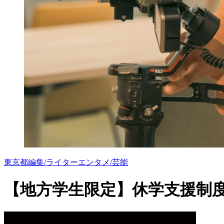
東京都
編集/ライター
エンタメ/芸能
【地方学生限定】休学支援制