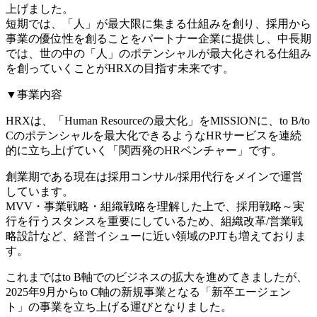
上げました。
短期では、「人」が最大限に集まる仕組みを創り、採用から
事業の優位性を創ることをパートナー企業に提供し、中長期
では、世の中の「人」のポテンシャルが最大化される仕組み
を創っていくことがHRXの目指す未来です。
▼事業内容
HRXは、「Human Resourceの最大化」をMISSIONに、to B/to
Cのポテンシャルを最大化できるようなHRサービスを連続
的に立ち上げていく「関西発のHRベンチャー」です。
創業期である現在は採用コンサル/採用代行をメインで運営
しています。
MVV・事業戦略・組織戦略を理解した上で、採用戦略～実
行を行うスタンスを重要にしているため、組織改革/営業戦
略設計など、経営イシューに近い領域のPJTも増えておりま
す。
これまではto B軸でのビジネスの拡大を進めてきましたが、
2025年9月からto C軸の新規事業となる「新卒エージェン
ト」の事業を立ち上げる運びとなりました。