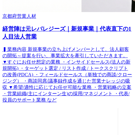
京都府
営業
人材
経営陣は元レバレジーズ｜新規事業｜代表直下の1
人目法人営業
▍業務内容 新規事業の立ち上げメンバーとして、法人顧客
の開拓～提案を行い、事業拡大を牽引していただきます。
▼すぐにお任せ想定の業務 ・インサイドセールス(法人の新
規開拓) ・ターゲット選定 / リスト作成 / トークスクリプト
の改善(PDCA) ・フィールドセールス（単独での商談/クロー
ジング） ・商談同席/議事録作成を通じた営業ナレッジの吸
収 ▼希望/適性に応じてお任せ可能な業務 ・営業戦略の立案
・営業組織(主にインターン生)の採用/マネジメント ・代表/
役員のサポート業務 など