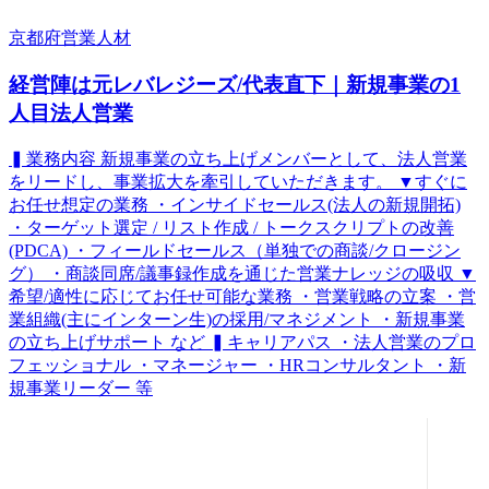
京都府
営業
人材
経営陣は元レバレジーズ/代表直下｜新規事業の1
人目法人営業
▍業務内容 新規事業の立ち上げメンバーとして、法人営業
をリードし、事業拡大を牽引していただきます。 ▼すぐに
お任せ想定の業務 ・インサイドセールス(法人の新規開拓)
・ターゲット選定 / リスト作成 / トークスクリプトの改善
(PDCA) ・フィールドセールス（単独での商談/クロージン
グ） ・商談同席/議事録作成を通じた営業ナレッジの吸収 ▼
希望/適性に応じてお任せ可能な業務 ・営業戦略の立案 ・営
業組織(主にインターン生)の採用/マネジメント ・新規事業
の立ち上げサポート など ▍キャリアパス ・法人営業のプロ
フェッショナル ・マネージャー ・HRコンサルタント ・新
規事業リーダー 等