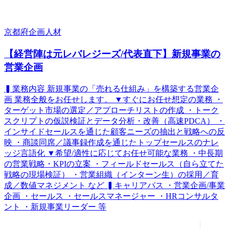
京都府
企画
人材
【経営陣は元レバレジーズ/代表直下】新規事業の
営業企画
▍業務内容 新規事業の「売れる仕組み」を構築する営業企
画 業務全般をお任せします。 ▼すぐにお任せ想定の業務 ・
ターゲット市場の選定／アプローチリストの作成 ・トーク
スクリプトの仮説検証とデータ分析・改善（高速PDCA） ・
インサイドセールスを通じた顧客ニーズの抽出と戦略への反
映 ・商談同席／議事録作成を通じたトップセールスのナレ
ッジ言語化 ▼希望/適性に応じてお任せ可能な業務 ・中長期
の営業戦略・KPIの立案 ・フィールドセールス（自ら立てた
戦略の現場検証） ・営業組織（インターン生）の採用／育
成／数値マネジメント など ▍キャリアパス ・営業企画/事業
企画 ・セールス ・セールスマネージャー ・HRコンサルタ
ント ・新規事業リーダー 等