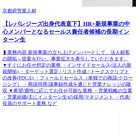
京都府
営業
人材
【レバレジーズ出身代表直下】HR×新規事業の中
心メンバーとなるセールス責任者候補の長期イン
ターン生
▍業務内容 新規事業の立ち上げメンバーとして、法人顧客
の開拓～提案を行い、事業拡大を牽引していただきます。
▼すぐにお任せ想定の業務 ・インサイドセールス(法人の新
規開拓) ・ターゲット選定 / リスト作成 / トークスクリプト
の改善(PDCA) ・フィールドセールス（単独での商談/クロー
ジング） ・商談同席/議事録作成を通じた営業ナレッジの吸
収 ▼希望/適性に応じてお任せ可能な業務 ・営業戦略の立案
・営業組織(主にインターン生)の採用/マネジメント ・代表/
役員のサポート業務 など