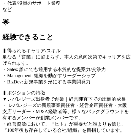
・代表/役員のサポート業務
など
🌟
経験できること
▍得られるキャリア/スキル
単なる「営業」に留まらず、本人の意向次第でキャリアを広
げられます。
・Sales: 誰にでも通用する本質的な提案力/交渉力
・Management: 組織を動かすリーダーシップ
・BizDev: 新規事業を形にする事業開発力
▍ポジションの特徴
▼レバレジーズ出身者で創業｜経営陣直下での圧倒的成長
・ レバレジーズの新規事業責任者・経営企画責任者・大阪
支店リーダー・M＆A経験者等、様々なバックグラウンドを
有するメンバーが創業メンバーです。
・経営資源において、『ヒト』が重要だと誰よりも信じ、
『100年後も存在している会社/組織』を目指しています。