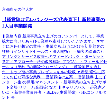
京都府
その他
人材
【経営陣は元レバレジーズ/代表直下】新規事業の
1人目事業開発
▍業務内容 新規事業立ち上げのコアメンバーとして、事業
拡大に向けたあらゆる業務を牽引していただきます。 ▼す
ぐにお任せ想定の業務 ・事業立ち上げにおける初期顧客の
獲得（インサイドセールス・法人開拓） ・顧客の課題のヒ
アリングとサービス改善へのフィードバック ・ターゲット
選定／アプローチ手法の仮説検証（PDCA） ・フィールドセ
ールス（単独での商談/クロージング） ・商談同席を通じ
た、トップ層の事業プレゼンスキルの吸収 ▼希望/適性に応
じてお任せ可能な業務 ・営業戦略の立案 ・営業組織(主にイ
ンターン生)の採用/マネジメント ・新規事業の立ち上げサポ
ート全般(リサーチ/企画等) など ▍キャリアパス ・起業家／
CxO ・新規事業責任者 ・BizDev(事業開発) ・HRコンサルタ
ント 等