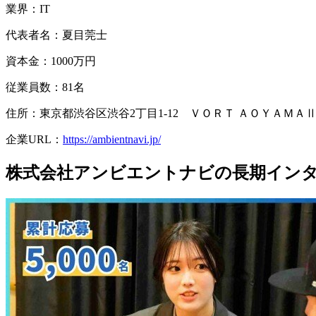
業界：
IT
代表者名：
夏目莞士
資本金：
1000万円
従業員数：
81名
住所：東京都渋谷区渋谷2丁目1-12 ＶＯＲＴ ＡＯＹＡＭＡⅡ 
企業URL：
https://ambientnavi.jp/
株式会社アンビエントナビの長期イン