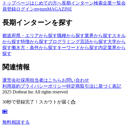
トップページ
はじめての方へ
長期インターン検索
企業一覧
会
員登録
ログイン
myturnMAGAZINE
長期インターンを探す
都道府県・エリアから探す
職種から探す
業界から探す
スキル
から探す
特徴から探す
プログラミング言語から探す
大学から
探す
働き方・条件から探す
キーワードから探す
内定業界から
探す
関連情報
運営会社
採用担当者はこちら
お問い合わせ
利用規約
プライバシーポリシー
特定商取引法に基づく表記
2025 Dotbeat Inc All rights reserved
30秒で登録完了！スカウトが届く📩
無料相談する