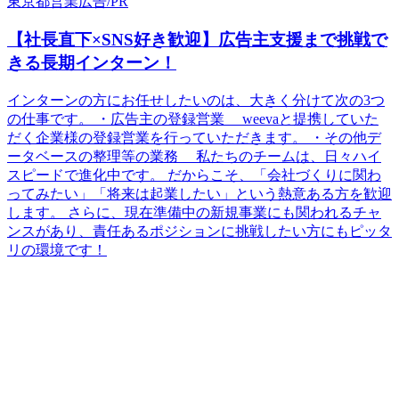
東京都
営業
広告/PR
【社長直下×SNS好き歓迎】広告主支援まで挑戦で
きる長期インターン！
インターンの方にお任せしたいのは、大きく分けて次の3つ
の仕事です。 ・広告主の登録営業 weevaと提携していた
だく企業様の登録営業を行っていただきます。 ・その他デ
ータベースの整理等の業務 私たちのチームは、日々ハイ
スピードで進化中です。 だからこそ、「会社づくりに関わ
ってみたい」「将来は起業したい」という熱意ある方を歓迎
します。 さらに、現在準備中の新規事業にも関われるチャ
ンスがあり、責任あるポジションに挑戦したい方にもピッタ
リの環境です！