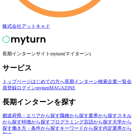
株式会社アットキャド
長期インターンサイトmyturn(マイターン)
サービス
トップページ
はじめての方へ
長期インターン検索
企業一覧
会
員登録
ログイン
myturnMAGAZINE
長期インターンを探す
都道府県・エリアから探す
職種から探す
業界から探す
スキル
から探す
特徴から探す
プログラミング言語から探す
大学から
探す
働き方・条件から探す
キーワードから探す
内定業界から