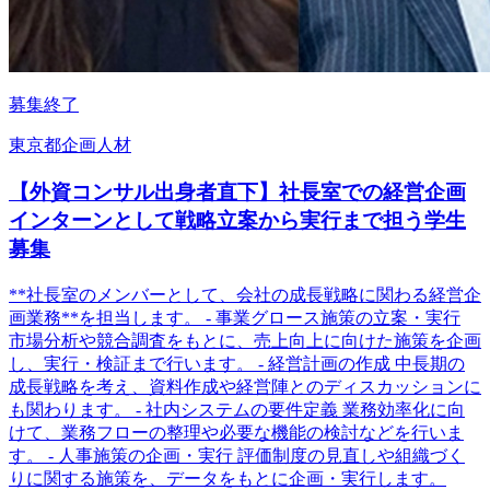
募集終了
東京都
企画
人材
【外資コンサル出身者直下】社長室での経営企画
インターンとして戦略立案から実行まで担う学生
募集
**社長室のメンバーとして、会社の成長戦略に関わる経営企
画業務**を担当します。 - 事業グロース施策の立案・実行
市場分析や競合調査をもとに、売上向上に向けた施策を企画
し、実行・検証まで行います。 - 経営計画の作成 中長期の
成長戦略を考え、資料作成や経営陣とのディスカッションに
も関わります。 - 社内システムの要件定義 業務効率化に向
けて、業務フローの整理や必要な機能の検討などを行いま
す。 - 人事施策の企画・実行 評価制度の見直しや組織づく
りに関する施策を、データをもとに企画・実行します。