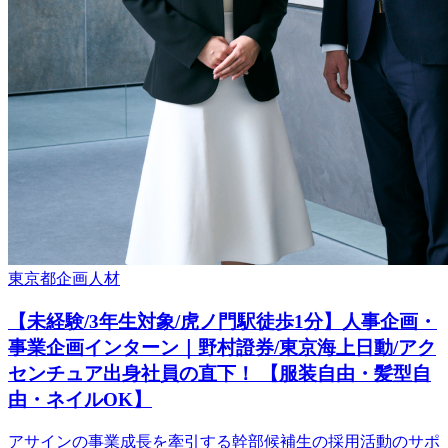
東京都
企画
人材
【未経験/3年生対象/虎ノ門駅徒歩1分】人事企画・
事業企画インターン｜野村證券/東京海上日動/アク
センチュア出身社員の直下！ 【服装自由・髪型自
由・ネイルOK】
アサインの事業成長を牽引する幹部候補生の採用活動のサポ