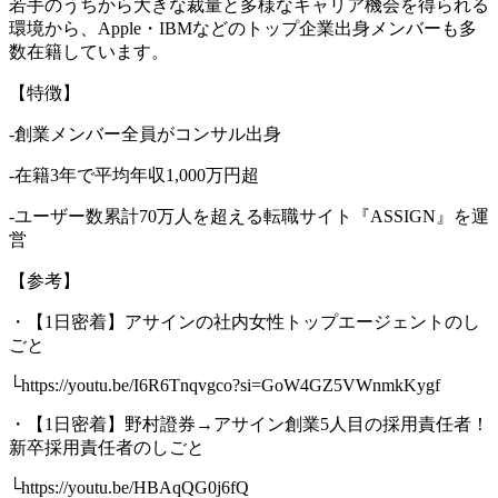
若手のうちから大きな裁量と多様なキャリア機会を得られる
環境から、Apple・IBMなどのトップ企業出身メンバーも多
数在籍しています。
【特徴】
-創業メンバー全員がコンサル出身
-在籍3年で平均年収1,000万円超
-ユーザー数累計70万人を超える転職サイト『ASSIGN』を運
営
【参考】
・【1日密着】アサインの社内女性トップエージェントのし
ごと
└https://youtu.be/I6R6Tnqvgco?si=GoW4GZ5VWnmkKygf
・【1日密着】野村證券→アサイン創業5人目の採用責任者！
新卒採用責任者のしごと
└https://youtu.be/HBAqQG0j6fQ